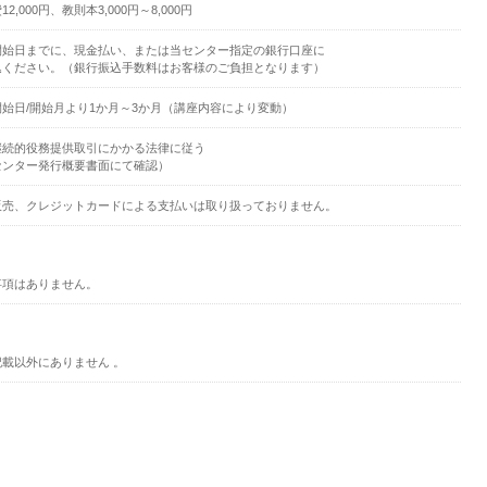
2,000円、教則本3,000円～8,000円
開始日までに、現金払い、または当センター指定の銀行口座に
込ください。（銀行振込手数料はお客様のご負担となります）
開始日/開始月より1か月～3か月（講座内容により変動）
継続的役務提供取引にかかる法律に従う
センター発行概要書面にて確認）
販売、クレジットカードによる支払いは取り扱っておりません。
事項はありません。
記載以外にありません 。