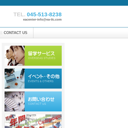
TEL.
045-513-8238
eacenter-info@ea-ilc.com
CONTACT US