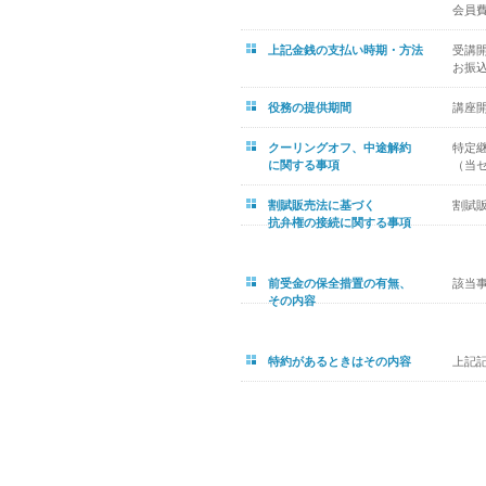
会員費1
上記金銭の支払い時期・方法
受講
お振
役務の提供期間
講座
クーリングオフ、中途解約
特定
に関する事項
（当
割賦販売法に基づく
割賦
抗弁権の接続に関する事項
前受金の保全措置の有無、
該当
その内容
特約があるときはその内容
上記