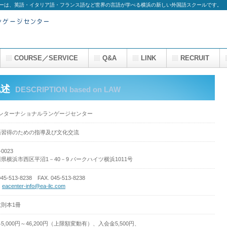
ターは、英語・イタリア語・フランス語など世界の言語が学べる横浜の新しい外国語スクールです。
COURSE／SERVICE
Q&A
LINK
RECRUIT
記述
DESCRIPTION based on LAW
インターナショナルランゲージセンター
語習得のための指導及び文化交流
-0023
県横浜市西区平沼1－40－9 パークハイツ横浜1011号
045-513-8238 FAX. 045-513-8238
.
eacenter-info@ea-ilc.com
則本1冊
5,000円～46,200円（上限額変動有）、入会金5,500円、