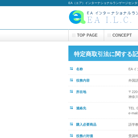
EA（エア）インターナショナルランゲージセン
TOP PAGE
CONCEPT
特定商取引法に関する
名称
EA 
役務内容
外国
所在地
〒220
神奈川
連絡先
TEL. 
e-mail
購入必要商品
語学教
役務の対価
受講料